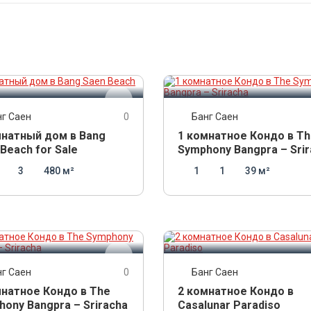
000 000
2 900 000
THB
THB
нг Саен
0
Банг Саен
мнатный дом в Bang
1 комнатное Кондо в T
Beach for Sale
Symphony Bangpra – Sri
3
480 м²
1
1
39 м²
100 000
8 290 000
THB
THB
нг Саен
0
Банг Саен
мнатное Кондо в The
2 комнатное Кондо в
ony Bangpra – Sriracha
Casalunar Paradiso