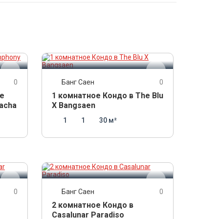
2 950 000
THB
0
Банг Саен
0
he
1 комнатное Кондо в The Blu
racha
X Bangsaen
1
1
30 м²
8 900 000
THB
0
Банг Саен
0
2 комнатное Кондо в
Casalunar Paradiso