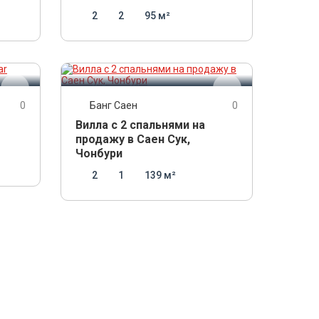
2
2
95 м²
2 000 000
THB
0
Банг Саен
0
Вилла с 2 спальнями на
продажу в Саен Сук,
Чонбури
2
1
139 м²