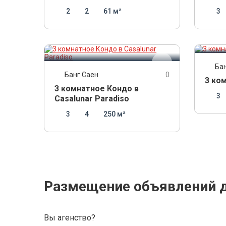
2
2
61 м²
3
8 9
14 500 000
THB
Ба
Банг Саен
0
3 ко
3 комнатное Кондо в
3
Casalunar Paradiso
3
4
250 м²
Размещение объявлений д
Вы агенство?