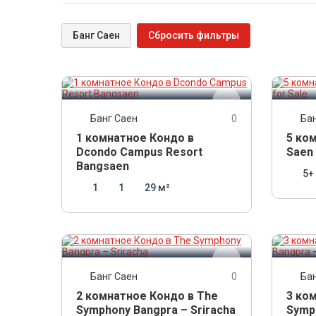
Банг Саен
Сбросить фильтры
1 650 000
THB
7 500
13 
THB/месяц
Банг Саен
0
Ба
1 комнатное Кондо в
5 ко
Dcondo Campus Resort
Saen 
Bangsaen
5+
1
1
29 м²
6 700 000
11 
THB
Банг Саен
0
Ба
2 комнатное Кондо в The
3 ко
Symphony Bangpra – Sriracha
Symph