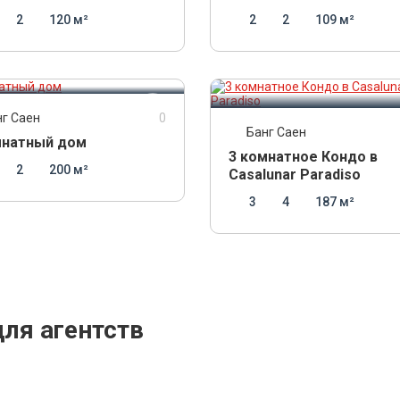
2
120 м²
2
2
109 м²
00 000
THB
12 300 000
THB
нг Саен
0
Банг Саен
мнатный дом
3 комнатное Кондо в
2
200 м²
Casalunar Paradiso
3
4
187 м²
ля агентств