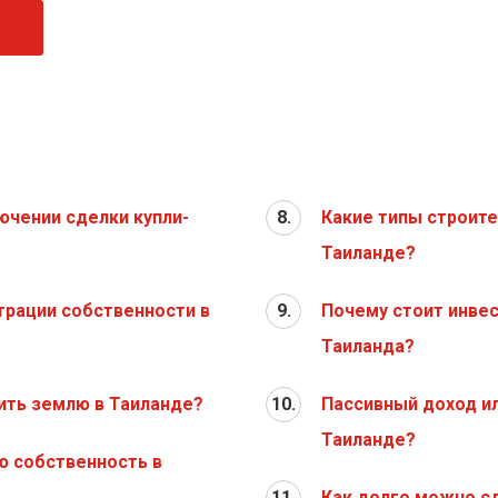
ючении сделки купли-
8.
Какие типы строит
Таиланде?
трации собственности в
9.
Почему стоит инвес
Таиланда?
ить землю в Таиланде?
10.
Пассивный доход ил
Таиланде?
ю собственность в
11.
Как долго можно с