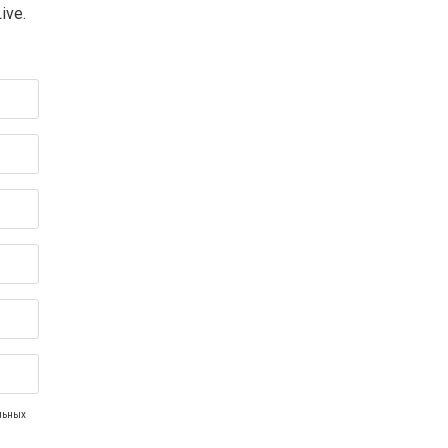
ive.
льных